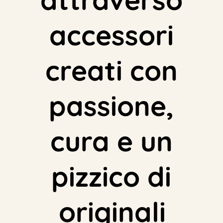
accessori
creati con
passione,
cura e un
pizzico di
n
a
l
i
t
à
i
g
i
r
o