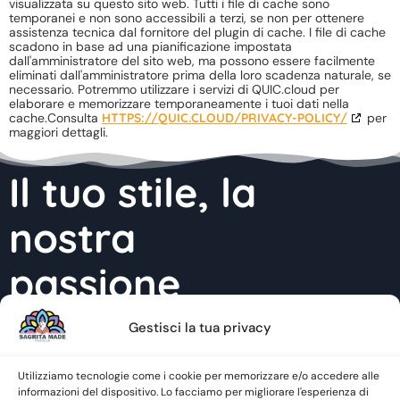
visualizzata su questo sito web. Tutti i file di cache sono
temporanei e non sono accessibili a terzi, se non per ottenere
assistenza tecnica dal fornitore del plugin di cache. I file di cache
scadono in base ad una pianificazione impostata
dall'amministratore del sito web, ma possono essere facilmente
eliminati dall'amministratore prima della loro scadenza naturale, se
necessario. Potremmo utilizzare i servizi di QUIC.cloud per
elaborare e memorizzare temporaneamente i tuoi dati nella
cache.Consulta
HTTPS://QUIC.CLOUD/PRIVACY-POLICY/
per
maggiori dettagli.
Il tuo stile, la
nostra
passione
Gestisci la tua privacy
Contatti
Utilizziamo tecnologie come i cookie per memorizzare e/o accedere alle
INFO@SAGRITAMADE.IT
informazioni del dispositivo. Lo facciamo per migliorare l'esperienza di