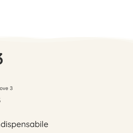
3
ove 3
3
ndispensabile