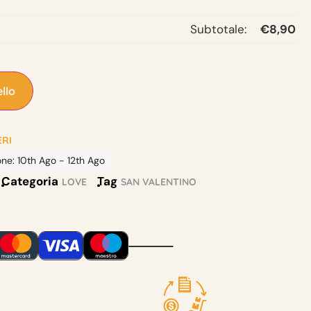
Subtotale:
€
8,90
llo
ERI
one: 10th Ago - 12th Ago
Categoria
Tag
LOVE
SAN VALENTINO