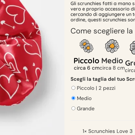
Gli scrunchies fatti a mano s
vero e proprio accessorio d
cercando di aggiungere un to
ordine, questi scrunchies son
Come scegliere la
Piccolo
Medio
Gr
circa 6 cm
circa 8 cm
circ
Scegli la taglia del tuo Sc
Piccolo | 2 pezzi
Medio
Grande
1×
Scrunchies Love 3