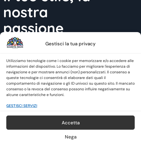
nostra
passione
Gestisci la tua privacy
Contatti
Utilizziamo tecnologie come i cookie per memorizzare e/o accedere alle
INFO@SAGRITAMADE.IT
informazioni del dispositivo. Lo facciamo per migliorare l'esperienza di
+39 351 423 30 32
navigazione e per mostrare annunci (non) personalizzati. Il consenso a
queste tecnologie ci consentirà di elaborare dati quali il
Social
comportamento di navigazione o gli ID univoci su questo sito. Il mancato
consenso o la revoca del consenso possono influire negativamente su
alcune caratteristiche e funzioni.
GESTISCI SERVIZI
Accetta
DICHIARAZIONE SULLA PRIVACY
Nega