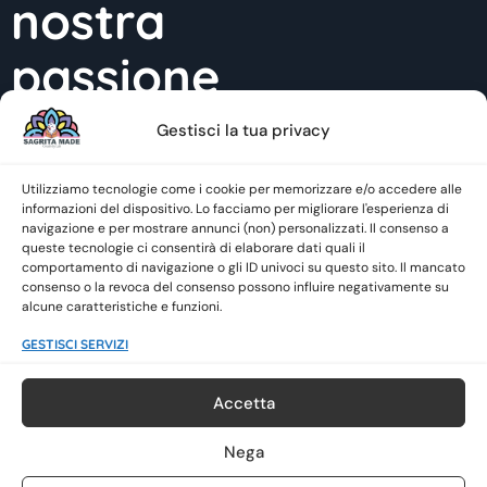
nostra
passione
Gestisci la tua privacy
Contatti
Utilizziamo tecnologie come i cookie per memorizzare e/o accedere alle
INFO@SAGRITAMADE.IT
informazioni del dispositivo. Lo facciamo per migliorare l'esperienza di
+39 351 423 30 32
navigazione e per mostrare annunci (non) personalizzati. Il consenso a
queste tecnologie ci consentirà di elaborare dati quali il
Social
comportamento di navigazione o gli ID univoci su questo sito. Il mancato
consenso o la revoca del consenso possono influire negativamente su
alcune caratteristiche e funzioni.
GESTISCI SERVIZI
Accetta
DICHIARAZIONE SULLA PRIVACY
Nega